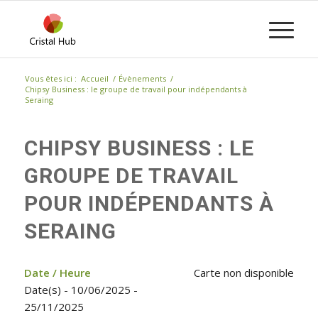
Vous êtes ici :
Accueil
/
Évènements
/
Chipsy Business : le groupe de travail pour indépendants à
Seraing
CHIPSY BUSINESS : LE
GROUPE DE TRAVAIL
POUR INDÉPENDANTS À
SERAING
Date / Heure
Carte non disponible
Date(s) - 10/06/2025 -
25/11/2025