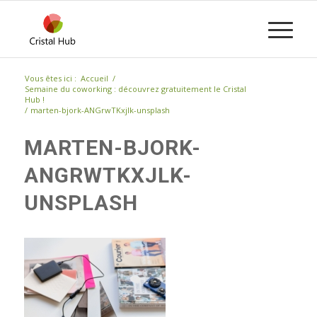
Vous êtes ici :
Accueil
/
Semaine du coworking : découvrez gratuitement le Cristal
Hub !
/
marten-bjork-ANGrwTKxjlk-unsplash
MARTEN-BJORK-
ANGRWTKXJLK-
UNSPLASH