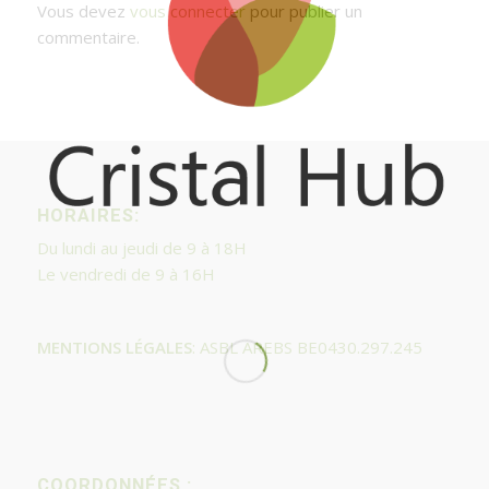
Vous devez
vous connecter
pour publier un
commentaire.
HORAIRES:
Du lundi au jeudi de 9 à 18H
Le vendredi de 9 à 16H
MENTIONS LÉGALES
: ASBL AREBS BE0430.297.245
COORDONNÉES :