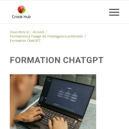
Vous êtes ici :
Accueil
/
Formations à l’usage de l’intelligence artificielle
/
Formation ChatGPT
FORMATION CHATGPT