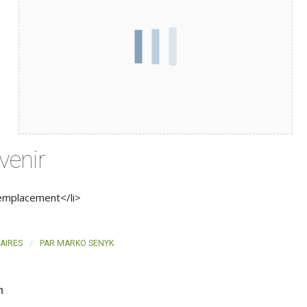
venir
emplacement</li>
/
AIRES
PAR
MARKO SENYK
n